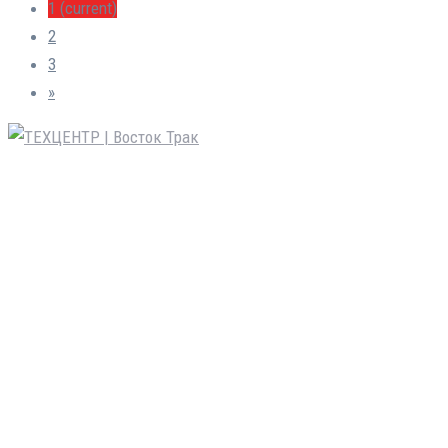
1
(current)
2
3
»
Восток Трак – авторизованный сервисный центр
следующих марок: JAC Motors, SITRAK, HOWO,
КАМАЗ Компас, Daewoo Novus, FAW TRUCKS, FAW
SMART TRUCKS, FOTON, SHACMAN (Shaanxi),
DONGFENG, прицепы и полуприцепы ТОНАР.